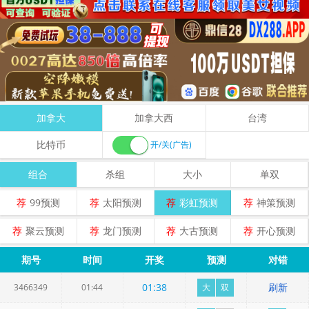
加拿大
加拿大西
台湾
比特币
开/关(广告)
组合
杀组
大小
单双
荐
99预测
荐
太阳预测
荐
彩虹预测
荐
神策预测
荐
聚云预测
荐
龙门预测
荐
大古预测
荐
开心预测
期号
时间
开奖
预测
对错
01
:
37
刷新
3466349
01:44
大
双