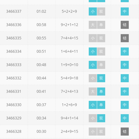
3466337
01:02
5+2+2=9
小
双
中
3466336
00:58
9+2+1=12
大
单
错
3466335
00:55
7+4+4=15
小
双
错
3466334
00:51
1+6+4=11
小
双
中
3466333
00:48
1+9+0=10
小
单
中
3466332
00:44
5+4+9=18
小
双
中
3466331
00:41
7+2+4=13
大
单
中
3466330
00:37
1+2+6=9
小
单
中
3466329
00:34
9+4+1=14
小
双
中
3466328
00:30
2+4+9=15
小
双
错