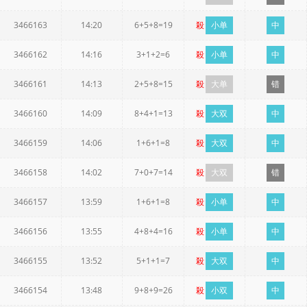
3466163
14:20
6+5+8=19
殺
小单
中
3466162
14:16
3+1+2=6
殺
小单
中
3466161
14:13
2+5+8=15
殺
大单
错
3466160
14:09
8+4+1=13
殺
大双
中
3466159
14:06
1+6+1=8
殺
大双
中
3466158
14:02
7+0+7=14
殺
大双
错
3466157
13:59
1+6+1=8
殺
小单
中
3466156
13:55
4+8+4=16
殺
小单
中
3466155
13:52
5+1+1=7
殺
大双
中
3466154
13:48
9+8+9=26
殺
小双
中