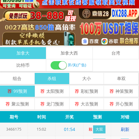
加拿大
加拿大西
台湾
比特币
开/关(广告)
组合
杀组
大小
单双
荐
99预测
荐
太阳预测
荐
彩虹预测
荐
神策预测
荐
聚云预测
荐
龙门预测
荐
大古预测
荐
开心预测
期号
时间
开奖
预测
对错
01
:
54
刷新
3466175
15:02
殺
大双