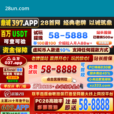
28un.com